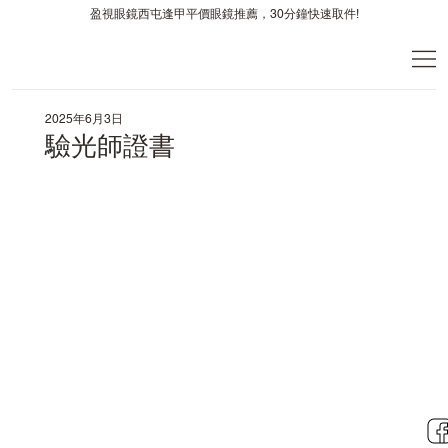
盈視眼鏡西屯逢甲平價眼鏡推薦，30分鐘快速取件!
2025年6月3日
驗光師證書