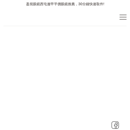
盈視眼鏡西屯逢甲平價眼鏡推薦，30分鐘快速取件!