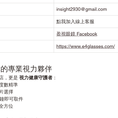
insight2930@gmail.com
點我加入線上客服
盈視眼鏡 Facebook
https://www.e4glasses.com/
你的專業視力夥伴
店，更是 
視力健康守護者
：
度數精準
片選擇
分鐘即可取件
全方位