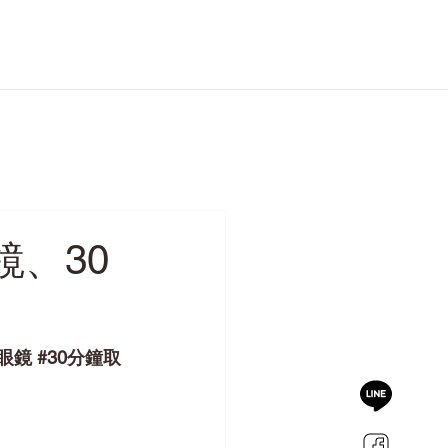
、30
眼鏡
#30分鐘取