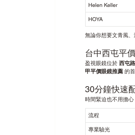
Helen Keller
HOYA
無論你想要文青風、
台中西屯平
盈視眼鏡位於 
西屯
甲平價眼鏡推薦
 的
30分鐘快速
時間緊迫也不用擔心
流程
專業驗光