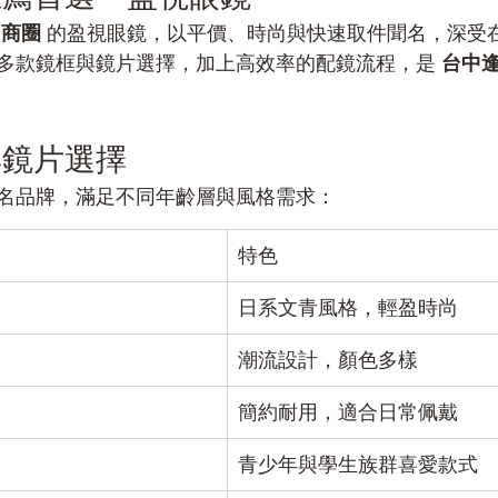
甲商圈
 的盈視眼鏡，以平價、時尚與快速取件聞名，深受
多款鏡框與鏡片選擇，加上高效率的配鏡流程，是 
台中
。
與鏡片選擇
名品牌，滿足不同年齡層與風格需求：
特色
日系文青風格，輕盈時尚
潮流設計，顏色多樣
簡約耐用，適合日常佩戴
青少年與學生族群喜愛款式