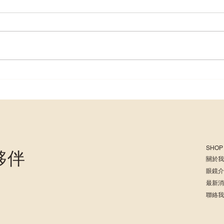
台中快速配眼鏡、逢甲眼鏡推
眼鏡
薦｜眼鏡選對臉直接小一號！
錯！
盈視眼鏡教你依臉型挑鏡框
的一
驗光
SHOP
夥伴
關於
眼鏡
最新
聯絡