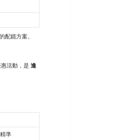
的配鏡方案。
惠活動，是 
逢
精準