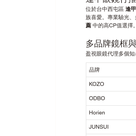
位於台中西屯區 
逢
族喜愛。專業驗光、
薦
 中的高CP值選擇
多品牌鏡框
盈視眼鏡代理多個知
品牌
KOZO
ODBO
Horien
JUNSUI