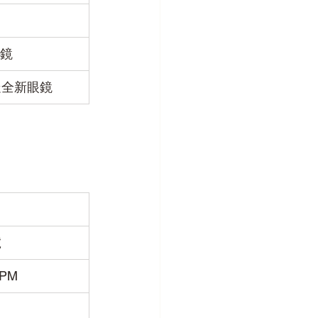
鏡
走全新眼鏡
號
 PM