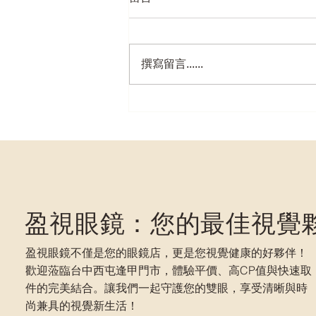
撰寫留言......
【2026台中逢甲眼鏡行推薦】
西屯快速配眼鏡首選｜盈視眼
鏡30分鐘取件、多品牌鏡框一
次滿足
盈視眼鏡：您的最佳視覺
盈視眼鏡不僅是您的眼鏡店，更是您視覺健康的好夥伴！
歡迎蒞臨台中西屯逢甲門市，體驗平價、高CP值與快速取
件的完美結合。讓我們一起守護您的雙眼，享受清晰與時
尚兼具的視覺新生活！