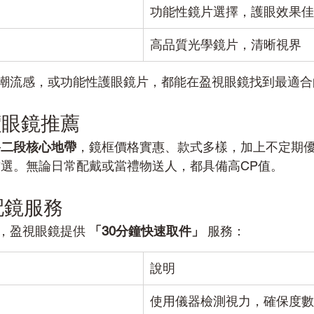
功能性鏡片選擇，護眼效果佳
高品質光學鏡片，清晰視界
潮流感，或功能性護眼鏡片，都能在盈視眼鏡找到最適合
價眼鏡推薦
路二段核心地帶
，鏡框價格實惠、款式多樣，加上不定期優
首選。無論日常配戴或當禮物送人，都具備高CP值。
配鏡服務
，盈視眼鏡提供 
「30分鐘快速取件」
 服務：
說明
使用儀器檢測視力，確保度數