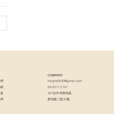
越戴越霧？90%的人都做
5個保養秘訣讓鏡片像新
樣｜台中快速配鏡・逢甲
推薦・盈視眼鏡
COMPANY
我們
insight2930@gmail.com
介紹
04-2317 2141
消息
407台中市西屯區
我們
西屯路二段30號